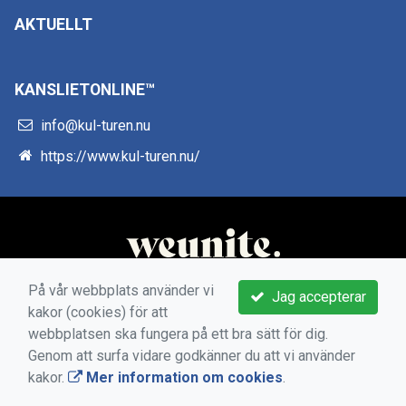
AKTUELLT
KANSLIETONLINE™
info@kul-turen.nu
https://www.kul-turen.nu/
På vår webbplats använder vi
Jag accepterar
kakor (cookies) för att
webbplatsen ska fungera på ett bra sätt för dig.
Genom att surfa vidare godkänner du att vi använder
kakor.
Mer information om cookies
.