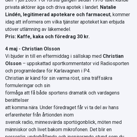
privata aktörer äga och driva apotek i landet.
Natalie
Lindén, legitimerad apotekare och farmaceut
, kommer
idag att informera om vilka tjänster apoteket kan erbjuda
utöver utlämning av läkemedel.
Pris: Kaffe, kaka och föredrag 30 kr.
4 maj - Christian Olsson
Vi bjuder in till en eftermiddag i sällskap med
Christian
Olsson
– uppskattad sportkommentator vid Radiosporten
och programledare för Karlavagnen i P4.
Christian är känd för sin varma röst, sina träffsäkra
formuleringar och sin
förmåga att få både sportens dramatik och vardagens
berättelser
att komma nära. Under föredraget får vi ta del av hans
erfarenheter från årtionden inom
svensk radio, minnesvärda sportögonblick, möten med
människor och livet bakom mikrofonen. Det blir en
personlig, underhållande och inspirerande stund som du