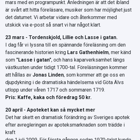
mars med en programpunkt. Anledningen är att det ibland
är svårt att hitta föreläsare, musiker som har möjlighet just
det datumet. Vi arbetar vidare och återkommer med
utskick via e-post så snart vi har något klart.
23 mars - Tordenskjold, Lillie och Lasse i gatan.
I dag får vi lyssna till en spännande föreläsning om den
fascinerande historien kring
Lars Gathenhielm
, mer känd
som
"Lasse i gatan"
, och hans kaparverksamhet längs
västkusten under tidigt 1700-tal. Föreläsningen kommer
att hållas av
Jonas Linden
, som kommer att ge oss en
djupdykning i de dramatiska händelserna vid Göta Älvs
utlopp under våren 1717 och sommaren 1719.
Pris: Kaffe, kaka och föredrag 50 kr.
20 april - Apoteket kan så mycket mer
Det har skett en dramatisk förändring av Sveriges apotek
efter avregleringen av apoteksmarknaden som trädde i
kraft
den 1 juli 2009. För första gången sedan 1970-talet kunde