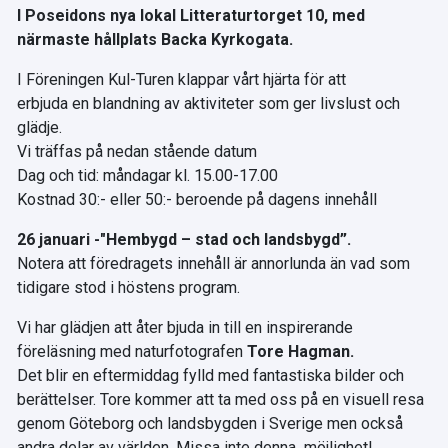
I Poseidons nya lokal Litteraturtorget 10, med
närmaste hållplats Backa Kyrkogata.
I Föreningen Kul-Turen klappar vårt hjärta för att
erbjuda en blandning av aktiviteter som ger livslust och
glädje.
Vi träffas på nedan stående datum
Dag och tid: måndagar kl. 15.00-17.00
Kostnad 30:- eller 50:- beroende på dagens innehåll
26 januari -"Hembygd – stad och landsbygd”.
Notera att föredragets innehåll är annorlunda än vad som
tidigare stod i höstens program.
Vi har glädjen att åter bjuda in till en inspirerande
föreläsning med naturfotografen
Tore Hagman.
Det blir en eftermiddag fylld med fantastiska bilder och
berättelser. Tore kommer att ta med oss på en visuell resa
genom Göteborg och landsbygden i Sverige men också
andra delar av världen. Missa inte denna möjlighet!