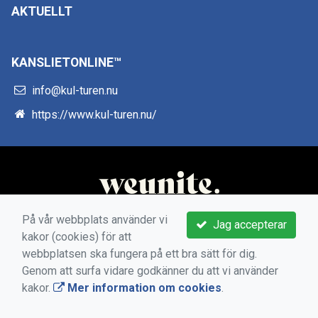
AKTUELLT
KANSLIETONLINE™
info@kul-turen.nu
https://www.kul-turen.nu/
På vår webbplats använder vi
Jag accepterar
kakor (cookies) för att
webbplatsen ska fungera på ett bra sätt för dig.
Genom att surfa vidare godkänner du att vi använder
kakor.
Mer information om cookies
.