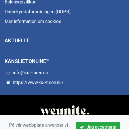
Bokningsvillkor
Dataskyddsförordningen (GDPR)
Mer information om cookies
AKTUELLT
KANSLIETONLINE™
info@kul-turen.nu
https://www.kul-turen.nu/
På vår webbplats använder vi
Jag accepterar